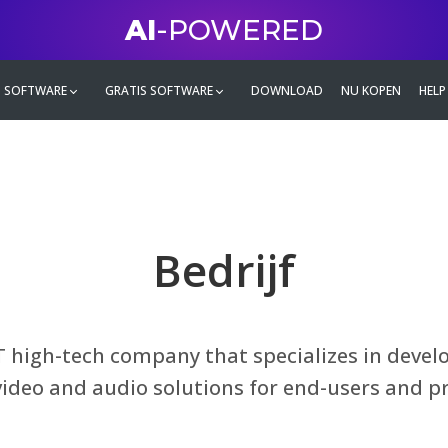
AI
-POWERED
 SOFTWARE
GRATIS SOFTWARE
DOWNLOAD
NU KOPEN
HELP
Bedrijf
T high-tech company that specializes in devel
video and audio solutions for end-users and p