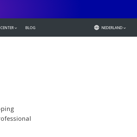
 CENTER
BLOG
NEDERLAND
oping
rofessional