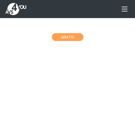
GRATIS
Free AVS Photo Editor
Dai stile alle tue foto con l’editor foto AVS gratis.