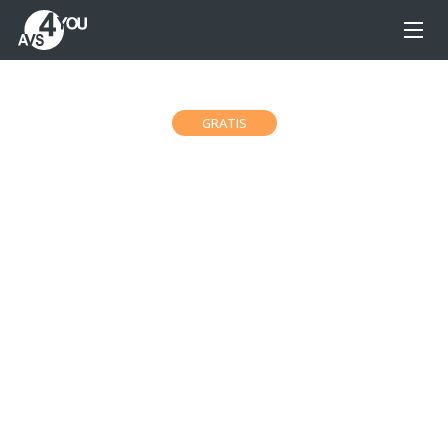
GRATIS
Free AVS Photo Editor
Gør dine billeder stilfulde med Free AVS Photo
Editor