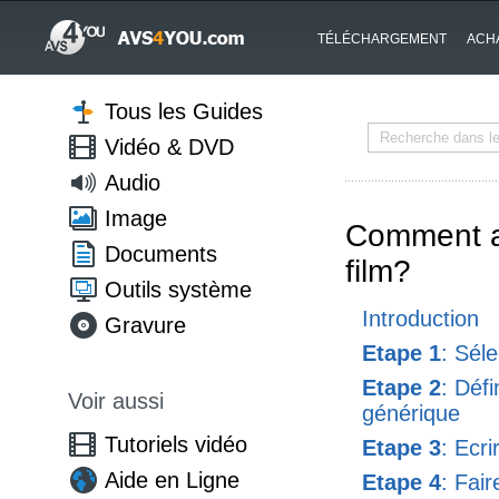
TÉLÉCHARGEMENT
ACH
Tous les Guides
Vidéo & DVD
Audio
Image
Comment aj
Documents
film?
Outils système
Introduction
Gravure
Etape 1
: Sél
Etape 2
: Défi
Voir aussi
générique
Tutoriels vidéo
Etape 3
: Ecri
Aide en Ligne
Etape 4
: Fair