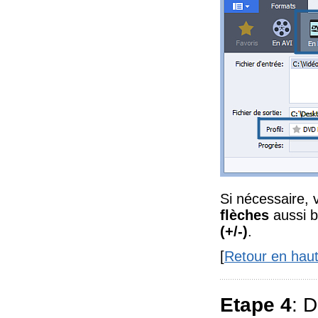
Si nécessaire, v
flèches
aussi b
(+/-)
.
[
Retour en hau
Etape 4
: D