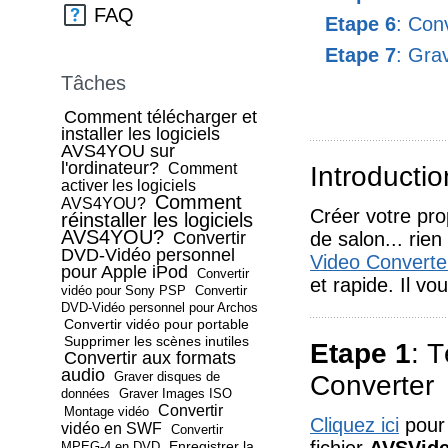
FAQ
Etape 6
: Conv
Etape 7
: Gra
Tâches
Comment télécharger et
installer les logiciels
AVS4YOU sur
l'ordinateur?
Comment
Introductio
activer les logiciels
Comment
AVS4YOU?
Créer votre pro
réinstaller les logiciels
AVS4YOU?
Convertir
de salon... rie
DVD-Vidéo personnel
Video Converte
pour Apple iPod
Convertir
et rapide. Il vo
vidéo pour Sony PSP
Convertir
DVD-Vidéo personnel pour Archos
Convertir vidéo pour portable
Supprimer les scènes inutiles
Etape 1
: 
Convertir aux formats
audio
Graver disques de
Converter
données
Graver Images ISO
Convertir
Montage vidéo
Cliquez ici
pour 
vidéo en SWF
Convertir
Enregistrer la
MPEG-4 en DVD