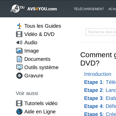
TÉLÉCHARGEMENT
ACH
Tous les Guides
Vidéo & DVD
Audio
Image
Comment gr
Documents
DVD?
Outils système
Introduction
Gravure
Etape 1
: Tél
Etape 2
: Lanc
Voir aussi
Etape 3
: Eta
Tutoriels vidéo
Etape 4
: Défi
Aide en Ligne
Etape 5
: Cré