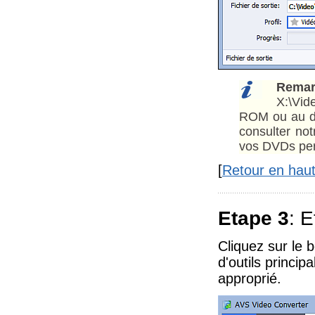
Remar
X:\Vi
ROM ou au do
consulter no
vos DVDs per
[
Retour en hau
Etape 3
: 
Cliquez sur le 
d'outils princip
approprié.