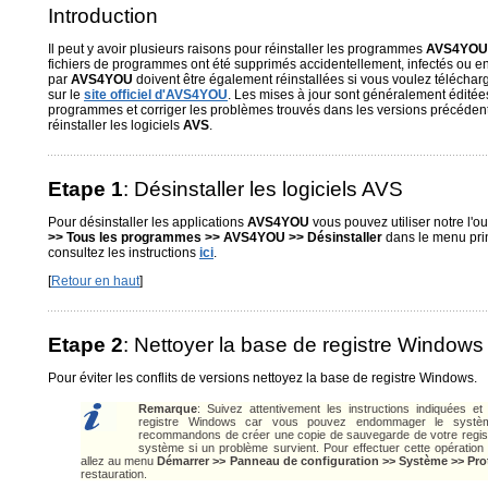
Introduction
Il peut y avoir plusieurs raisons pour réinstaller les programmes
AVS4YOU
fichiers de programmes ont été supprimés accidentellement, infectés ou 
par
AVS4YOU
doivent être également réinstallées si vous voulez télécharg
sur le
site officiel d'AVS4YOU
. Les mises à jour sont généralement éditées
programmes et corriger les problèmes trouvés dans les versions précéde
réinstaller les logiciels
AVS
.
Etape 1
: Désinstaller les logiciels AVS
Pour désinstaller les applications
AVS4YOU
vous pouvez utiliser notre l'ou
>> Tous les programmes >> AVS4YOU >> Désinstaller
dans le menu prin
consultez les instructions
ici
.
[
Retour en haut
]
Etape 2
: Nettoyer la base de registre Windows
Pour éviter les conflits de versions nettoyez la base de registre Windows.
Remarque
: Suivez attentivement les instructions indiquées e
registre Windows car vous pouvez endommager le systè
recommandons de créer une copie de sauvegarde de votre registr
système si un problème survient. Pour effectuer cette opération 
allez au menu
Démarrer >> Panneau de configuration >> Système >> Pro
restauration.