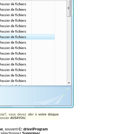
ista/7, vous devez aller à
votre disque
dossier
AVS4YOU
.
me
, souvent
C: drive\Program
et sélectionnez
Supprimer
.