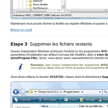
Maintenant vous pouvez fermer la fenêtre du registre Windows et passer à 
[
Retour en haut
]
Etape 3
: Supprimer les fichiers restants
Ouvrez l'explorateur Windows et trouvez l'endroit où les programmes
AVS
paramètres d'installation par défaut n'ont pas été modifiés, allez à
votre d
drive\Program Files
. Sinon, vous devez saisir manuellement le chemin d'a
Remarque
: pour trouver l'emplacement des programmes
AVS4
vous pouvez cliquer droit sur l'icône du bureau d'un programme
A
Vous devez effacer le dossier
AVS4YOU
: cliquez droit et sélectionnez
Sup