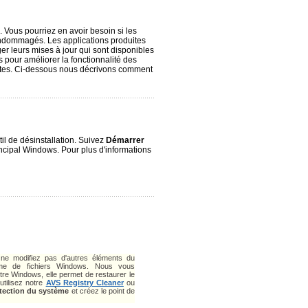
. Vous pourriez en avoir besoin si les
endommagés. Les applications produites
er leurs mises à jour qui sont disponibles
 pour améliorer la fonctionnalité des
ntes. Ci-dessous nous décrivons comment
til de désinstallation. Suivez
Démarrer
cipal Windows. Pour plus d'informations
t ne modifiez pas d'autres éléments du
me de fichiers Windows. Nous vous
e Windows, elle permet de restaurer le
utilisez notre
AVS Registry Cleaner
ou
tection du système
et créez le point de