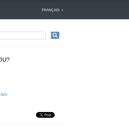
FRANÇAIS
YOU?
s AVS