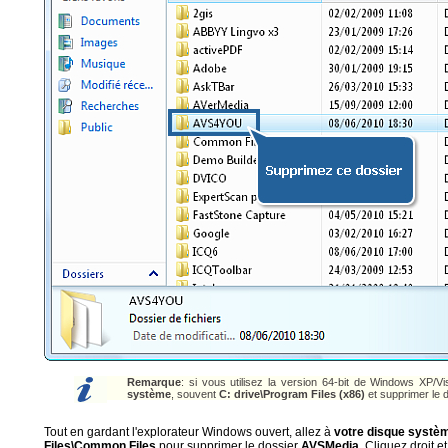
Remarque
: si vous utilisez la version 64-bit de Windows XP/V
système
, souvent
C: drive\Program Files (x86)
et supprimer le 
Tout en gardant l'explorateur Windows ouvert, allez à
votre disque systè
Files\Common Files
pour supprimer le dossier
AVSMedia
. Cliquez droit 