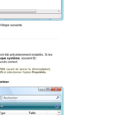
l'étape suivante.
ont été précédemment installés. Si les
isque système
, souvent
C:
ccès correct.
YOU
(avant de lancer la désinstallation)
VS
et sélectionner l'option
Propriétés
.
primer
.