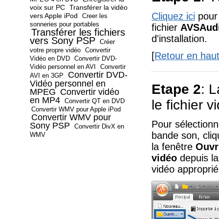
voix sur PC
Transférer la vidéo
Cliquez ici
pour 
vers Apple iPod
Creer les
sonneries pour portables
fichier
AVSAudi
Transférer les fichiers
d'installation.
vers Sony PSP
Créer
votre propre vidéo
Convertir
[
Retour en hau
Vidéo en DVD
Convertir DVD-
Vidéo personnel en AVI
Convertir
Convertir DVD-
AVI en 3GP
Vidéo personnel en
Etape 2
: 
MPEG
Convertir vidéo
en MP4
Convertir QT en DVD
le fichier v
Convertir WMV pour Apple iPod
Convertir WMV pour
Pour sélectionn
Sony PSP
Convertir DivX en
bande son, cliq
WMV
la fenêtre
Ouvri
vidéo
depuis la
vidéo approprié