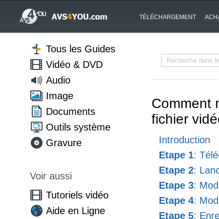
TÉLÉCHARGEMENT
ACH
Tous les Guides
Vidéo & DVD
Audio
Image
Comment m
Documents
fichier vid
Outils système
Introduction
Gravure
Etape 1
: Télé
Etape 2
: Lanc
Voir aussi
Etape 3
: Modi
Tutoriels vidéo
Etape 4
: Modi
Aide en Ligne
Etape 5
: Enre