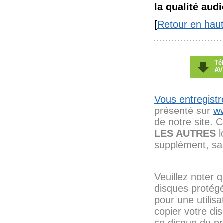
la qualité aud
[
Retour en hau
Té
AV
Vous entregistr
présenté sur
w
de notre site. C
LES AUTRES
l
supplément, san
Veuillez noter 
disques protégé
pour une utilisa
copier votre di
ce disque du pr