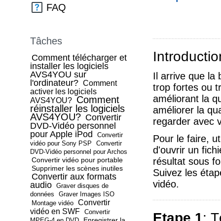
FAQ
Tâches
Introductio
Comment télécharger et
installer les logiciels
AVS4YOU sur
Il arrive que l
l'ordinateur?
Comment
trop fortes ou t
activer les logiciels
améliorant la q
Comment
AVS4YOU?
réinstaller les logiciels
améliorer la qua
AVS4YOU?
Convertir
regarder avec v
DVD-Vidéo personnel
pour Apple iPod
Convertir
Pour le faire, ut
vidéo pour Sony PSP
Convertir
d'ouvrir un fich
DVD-Vidéo personnel pour Archos
Convertir vidéo pour portable
résultat sous fo
Supprimer les scènes inutiles
Suivez les étap
Convertir aux formats
vidéo.
audio
Graver disques de
données
Graver Images ISO
Convertir
Montage vidéo
vidéo en SWF
Convertir
Etape 1
: T
Enregistrer la
MPEG-4 en DVD