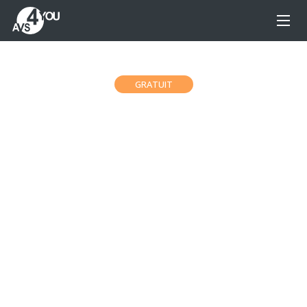
GRATUIT
AVS Disc Creator Gratuit
Gravez facilement des fichiers audio, vidéo et
images avec AVS Disc Creator