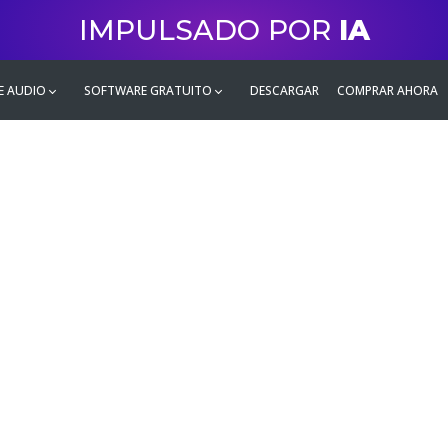
IMPULSADO POR
IA
E AUDIO
SOFTWARE GRATUITO
DESCARGAR
COMPRAR AHORA
 Video Conve
ertidor de vídeo gratuito para Wi