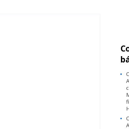
Сo
bá
C
A
c
M
f
H
C