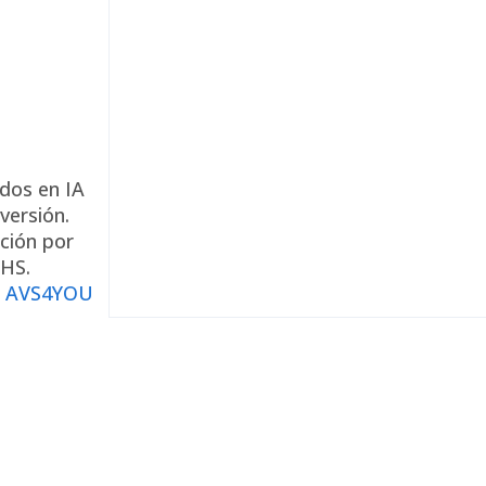
dos en IA
versión.
ación por
VHS.
e
AVS4YOU