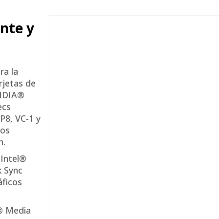
nte y
ra la
rjetas de
VIDIA®
ecs
P8, VC-1 y
los
n.
 Intel®
k Sync
áficos
l® Media