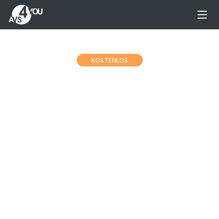
KOSTENLOS
AVS Dokument-
Converter
Kostenloser PDF, DOCX, DOC, TXT, ODT, ePub-
und MOBI-Dokumenten Converter. Kostenloses
Umwandeln von PDF in Word-Dokumente und
Bilddateien.