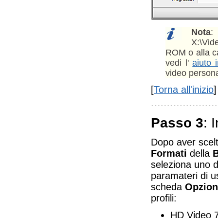
Nota
:
X:\Vid
ROM o alla car
vedi l'
aiuto 
video personal
[
Torna all'inizio
]
Passo 3
: 
Dopo aver scelto
Formati
della
B
seleziona uno de
paramateri di 
scheda
Opzion
profili:
HD Video 7