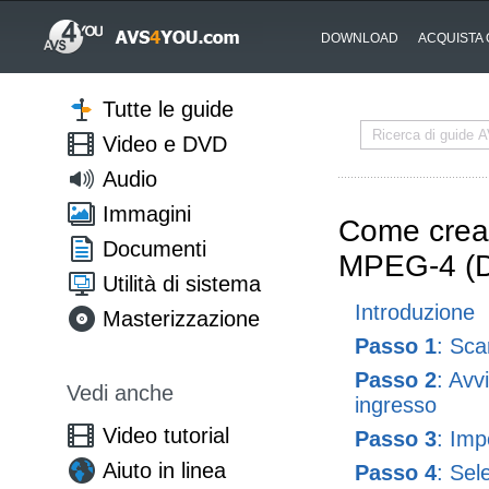
DOWNLOAD
ACQUISTA
Tutte le guide
Video e DVD
Audio
Immagini
Come crear
Documenti
MPEG-4 (D
Utilità di sistema
Introduzione
Masterizzazione
Passo 1
: Sca
Passo 2
: Avv
Vedi anche
ingresso
Video tutorial
Passo 3
: Imp
Aiuto in linea
Passo 4
: Sele