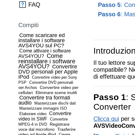
FAQ
Passo 5
: Conv
Passo 6
: Mas
Compiti
Come scaricare ed
installare i software
AVS4YOU sul PC?
Introduzio
Come attivare i software
Come
AVS4YOU?
reinstallare i software
Il tuo lettore 
AVS4YOU?
Convertire
compatibile? Ni
DVD personali per Apple
di effettuare qu
iPod
Convertire video per Sony
PSP
Convertire DVD personali
Convertire video per
oer Archos
cellulari
Eliminare scene inutili
Passo 1
: 
Convertire tra formati
audio
Masterizzare dischi dati
Converter
Masterizzare immagini ISO
Convertire
Elaborare video
Clicca qui
per sc
video in SWF
Convertire
Registrare
MPEG-4 in DVD
AVSVideoConv
voce dal microfono
Trasferire
video ad Apple iPod
Creare